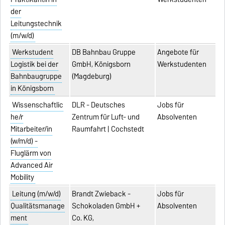
der
Leitungstechnik
(m/w/d)
Werkstudent
DB Bahnbau Gruppe
Angebote für
Logistik bei der
GmbH, Königsborn
Werkstudenten
Bahnbaugruppe
(Magdeburg)
in Königsborn
Wissenschaftlic
DLR - Deutsches
Jobs für
he/r
Zentrum für Luft- und
Absolventen
Mitarbeiter/in
Raumfahrt | Cochstedt
(w/m/d) -
Fluglärm von
Advanced Air
Mobility
Leitung (m/w/d)
Brandt Zwieback -
Jobs für
Qualitätsmanage
Schokoladen GmbH +
Absolventen
ment
Co. KG,