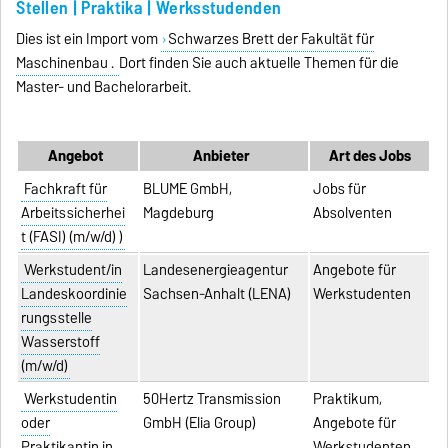
Stellen | Praktika | Werksstudenden
Dies ist ein Import vom
Schwarzes Brett der Fakultät für
Maschinenbau .
Dort finden Sie auch aktuelle Themen für die
Master- und Bachelorarbeit.
Angebot
Anbieter
Art des Jobs
Fachkraft für
BLUME GmbH,
Jobs für
Arbeitssicherhei
Magdeburg
Absolventen
t (FASI) (m/w/d) )
Werkstudent/in
Landesenergieagentur
Angebote für
Landeskoordinie
Sachsen-Anhalt (LENA)
Werkstudenten
rungsstelle
Wasserstoff
(m/w/d)
Werkstudentin
50Hertz Transmission
Praktikum,
oder
GmbH (Elia Group)
Angebote für
Praktikantin in
Werkstudenten