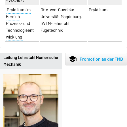
- WS26/27
Praktikum im
Otto-von-Guericke
Praktikum
Bereich
Universität Magdeburg,
Prozess- und
IWTM-Lehrstuhl
Technologieent
Fügetechnik
wicklung
Leitung Lehrstuhl Numerische
school
Promotion an der FMB
Mechanik