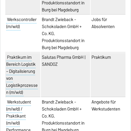
Produktionsstandort in
Burg bei Magdeburg
Werkscontroller
Brandt Zwieback -
Jobs für
(m/w/d)
Schokoladen GmbH +
Absolventen
Co. KG,
Produktionsstandort in
Burg bei Magdeburg
Praktikum im
Salutas Pharma GmbH |
Praktikum
Bereich Logistik
SANDOZ
– Digitalisierung
von
Logistikprozesse
n (m/w/d)
Werkstudent
Brandt Zwieback -
Angebote für
(m/w/d) /
Schokoladen GmbH +
Werkstudenten
Praktikant
Co. KG,
(m/w/d)
Produktionsstandort in
Performance
Burg bei Magdeburg