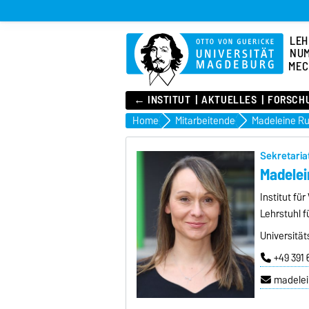
LEH
NUM
MEC
← INSTITUT
AKTUELLES
FORSCH
Home
Mitarbeitende
Madeleine R
Sekretaria
Madele
Institut fü
Lehrstuhl 
Universität
+49 391
madele