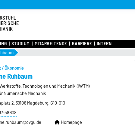
RSTUHL
ERISCHE
HANIK
UNG
STUDIUM
MITARBEITENDE
KARRIERE
INTERN
uhbaum
t / Ökonomie
ine Ruhbaum
r Werkstoffe, Technologien und Mechanik (IWTM)
für Numerische Mechanik
splatz 2, 39106 Magdeburg, G10-010
 67-58608
ine.ruhbaum@ovgu.de
Homepage