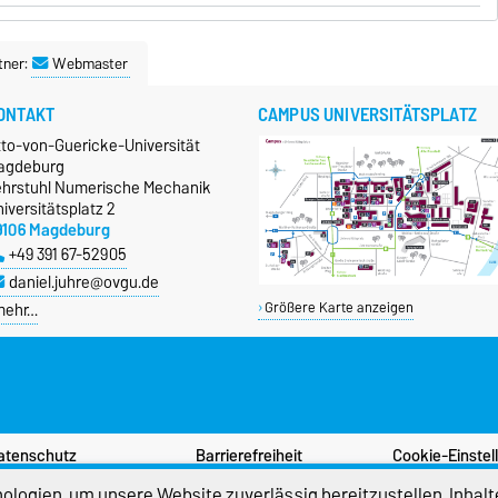
tner:
Webmaster
ONTAKT
CAMPUS UNIVERSITÄTSPLATZ
tto-von-Guericke-Universität
agdeburg
ehrstuhl Numerische Mechanik
iversitätsplatz 2
9106 Magdeburg
+49 391 67-52905
daniel.juhre@ovgu.de
mehr…
Größere Karte anzeigen
atenschutz
Barrierefreiheit
Cookie-Einstel
logien, um unsere Website zuverlässig bereitzustellen, Inhalt