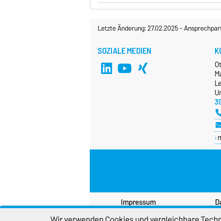
Letzte Änderung: 27.02.2025
-
Ansprechpar
SOZIALE MEDIEN
K
O
M
L
Un
3
Impressum
D
Wir verwenden Cookies und vergleichbare Techno