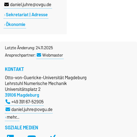
daniel.juhre@ovgu.de
new_releases
Aktuelles
Sekretariat | Adresse
Ökonomie
Letzte Änderung: 24.11.2025
Ansprechpartner:
Webmaster
KONTAKT
Otto-von-Guericke-Universität Magdeburg
Lehrstuhl Numerische Mechanik
Universitätsplatz 2
39106 Magdeburg
+49 391 67-52905
daniel.juhre@ovgu.de
mehr…
SOZIALE MEDIEN