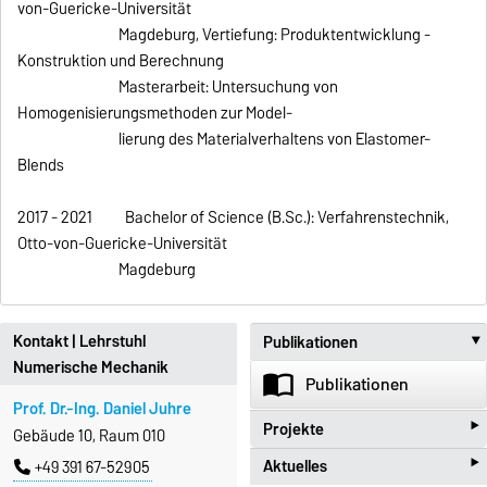
von-Guericke-Universität
Magdeburg, Vertiefung: Produktentwicklung -
Konstruktion und Berechnung
Masterarbeit: Untersuchung von
Homogenisierungsmethoden zur Model-
lierung des Materialverhaltens von Elastomer-
Blends
2017 - 2021 Bachelor of Science (B.Sc.): Verfahrenstechnik,
Otto-von-Guericke-Universität
Magdeburg
Kontakt | Lehrstuhl
Publikationen
Numerische Mechanik
import_contacts
Publikationen
Prof. Dr.-Ing. Daniel Juhre
‣
Projekte
Gebäude 10, Raum 010
‣
Aktuelles
+49 391 67-52905
beenhere
Projekte